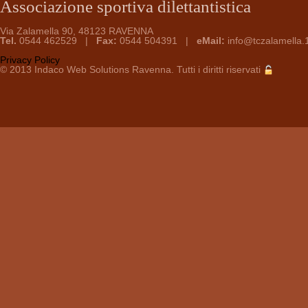
Associazione sportiva dilettantistica
Via Zalamella 90, 48123 RAVENNA
Tel.
0544 462529 |
Fax:
0544 504391 |
eMail:
info@tczalamella.1
Privacy Policy
© 2013
Indaco Web Solutions
Ravenna. Tutti i diritti riservati