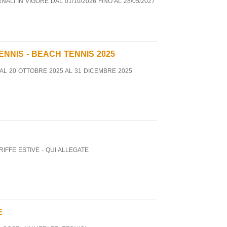
NALI IN VIGORE DAL 01/10/2026 FINO AL 28/05/2027
INIZI
Leggi 
CO
GEN
ENNIS - BEACH TENNIS 2025
RAG
QUI 
DAL 20 OTTOBRE 2025 AL 31 DICEMBRE 2025
PRIV
Leggi 
TAR
CAM
TEN
QUI 
RIFFE ESTIVE - QUI ALLEGATE
VIGO
Leggi 
TAR
202
DA L
E
VIGO