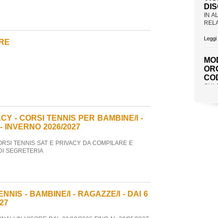
IN 
RELA
Leggi 
RE
MO
OR
CO
QUI 
LA T
Leggi 
PA
CY - CORSI TENNIS PER BAMBINE/I -
TE
 - INVERNO 2026/2027
PUOI
CORS
CORSI TENNIS SAT E PRIVACY DA COMPILARE E
DI SEGRETERIA
Leggi 
COR
BAM
NIS - BAMBINE/I - RAGAZZE/I - DAI 6
DAI
027
INV
GIOV