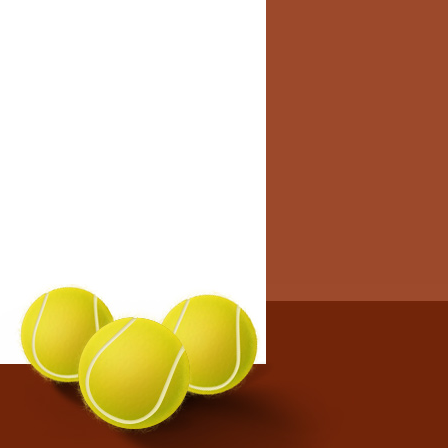
tutto >
TRI ESTIVI 2026 -
OGRAMMA
DI' 8 GIUGNO INIZIANO I
 ESTIVI, QUI ...
tutto >
NEO F.I.T.P.
NGOLARE MASCHILE
EN
LLEGATO LOCANDINA
NEO
tutto >
DULO ISCRIZIONE
IO E PRIVACY
IN ALLEGATO IL MODULO
SSARIO PER ...
tutto >