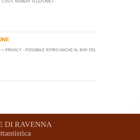
, COSTI, NUMERI TELEFONICI -
Leggi 
CEN
PR
LUNE
CORSI
IONE
Leggi 
 + PRIVACY - POSSIBILE RITIRO ANCHE AL BAR DEL
TOR
SI
OP
IN A
TOR
Leggi 
MO
SOC
QUI 
NECE
E DI RAVENNA
Leggi 
ttantistica