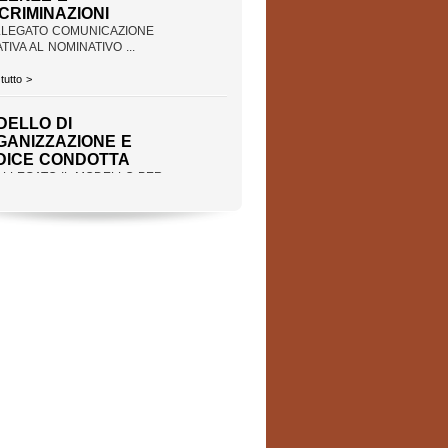
ALLEGATO COMUNICAZIONE
TIVA AL NOMINATIVO ...
tutto >
DELLO DI
GANIZZAZIONE E
DICE CONDOTTA
ALLEGATO IL MODELLO PER
UTELA DEI MINORI ...
tutto >
GAMENTO CORSI
NNIS CON BANCOMAT
 PAGARE LE QUOTE PER I
I SAT (TENNIS) ...
tutto >
SI INVERNALI PER
BINE/I-RAGAZZE/I -
 6 AI 16 ANNI -
ERNO 2026/2027
EDI' 01 OTTOBRE 2026