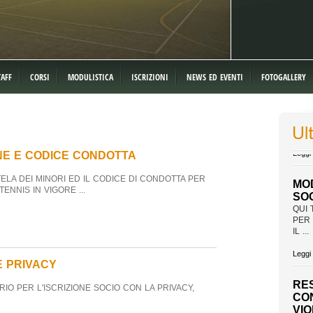
TAFF
CORSI
MODULISTICA
ISCRIZIONI
NEWS ED EVENTI
FOTOGALLERY
NE E CODICE CONDOTTA
MO
SO
ELA DEI MINORI ED IL CODICE DI CONDOTTA PER
QUI 
ENNIS IN VIGORE ...
PER 
IL ...
Leggi 
E PRIVACY
RE
CO
IO PER L'ISCRIZIONE SOCIO CON LA PRIVACY,
VI
DIS